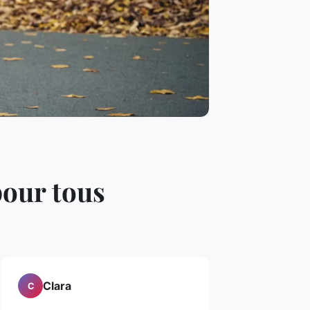
pour tous
Clara
C