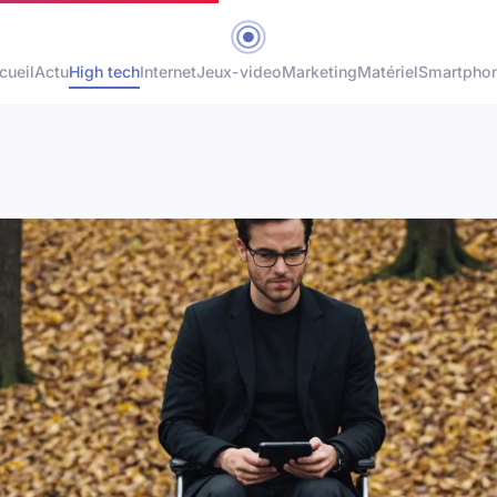
cueil
Actu
High tech
Internet
Jeux-video
Marketing
Matériel
Smartpho